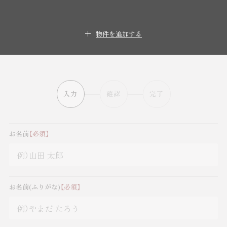
物件を追加する
入力
確認
完了
お名前
【必須】
お名前(ふりがな)
【必須】