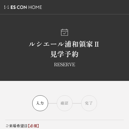
ルシエール浦和領家Ⅱ
見学予約
RESERVE
入力
確認
完了
ご来場希望日
【必須】