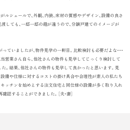
がルシェールで、外観、内装、床材の質感やデザイン、設備の良さ
見渡しても、一邸一邸の趣が違うので、分譲戸建てのイメージが
っていましたが、物件見学の一軒目。比較検討も必要だよな・・・
担当営業さん自ら、他社さんの物件も見学してじっくり検討して
した。結果、他社さんの物件も見学して良かったと思います。見
の設備や仕様に対するコストの掛け具合や合理性が素人の私たち
、キッチンを始めとする注文住宅と同仕様の設備が多く取り入れ
確認することができました。［夫・妻］