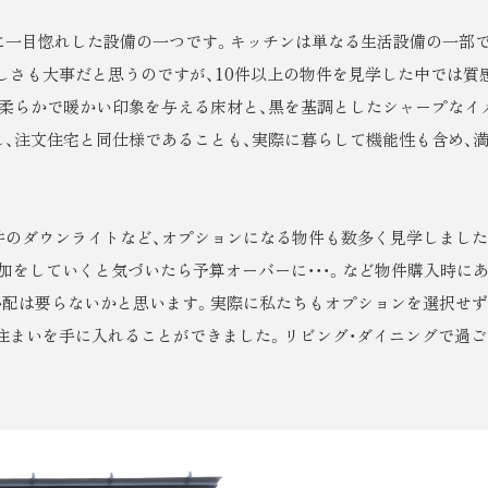
に一目惚れした設備の一つです。キッチンは単なる生活設備の一部
しさも大事だと思うのですが、10件以上の物件を見学した中では質
。柔らかで暖かい印象を与える床材と、黒を基調としたシャープなイ
、注文住宅と同仕様であることも、実際に暮らして機能性も含め、
井のダウンライトなど、オプションになる物件も数多く見学しました
加をしていくと気づいたら予算オーバーに・・・。など物件購入時に
心配は要らないかと思います。実際に私たちもオプションを選択せず
住まいを手に入れることができました。リビング・ダイニングで過ご