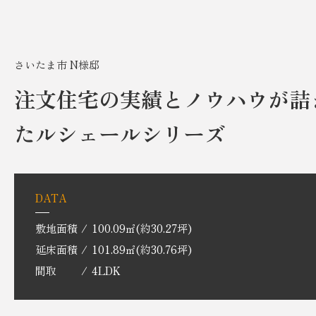
さいたま市 N様邸
注文住宅の実績とノウハウが詰
たルシェールシリーズ
DATA
敷地面積
100.09㎡(約30.27坪)
延床面積
101.89㎡(約30.76坪)
間取
4LDK