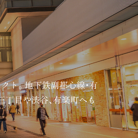
クト。地下鉄副都心線・有
三丁目や渋谷、有楽町へも