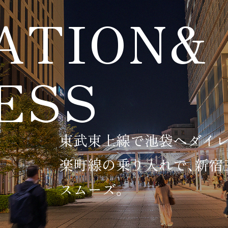
ATION&
ESS
東武東上線で池袋へダイレ
楽町線の乗り入れで、新宿
スムーズ。