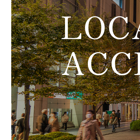
LOC
ACC