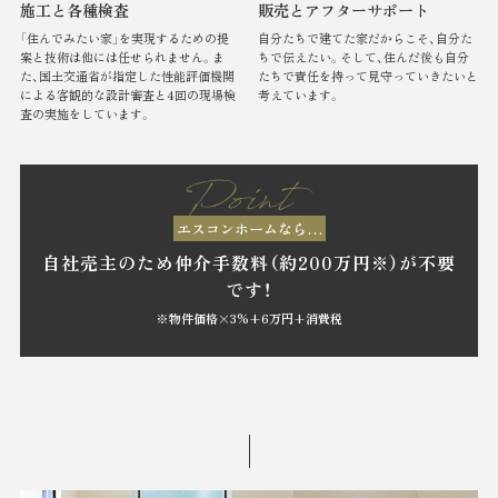
施工と
各種検査
販売と
アフターサポート
「住んでみたい家」を実現するための提
自分たちで建てた家だからこそ、自分た
案と技術は他には任せられません。ま
ちで伝えたい。そして、住んだ後も自分
た、国土交通省が指定した性能評価機関
たちで責任を持って見守っていきたいと
による客観的な設計審査と4回の現場検
考えています。
査の実施をしています。
エスコンホームなら…
自社売主のため仲介手数料（約200万円※）が不要
です！
※物件価格×3%+6万円+消費税