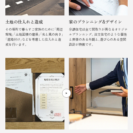
土地の
仕入れと造成
家のプランニング&
デザイン
その場所で暮らすご家族のために「周辺
分譲住宅は全て間取りが異なるオリジナ
環境」「土地面積の確保」「光と風の向き」
ルプランニング。注文住宅のような個性
「道路付け」などを考慮した仕入れと造
と表情のある外観と、遊び心のある空間
成を行います。
設計が特徴です。