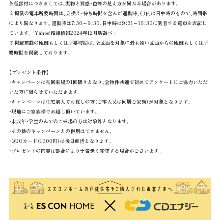
各種部材につきましては、実物と質感・色等の見え方が異なる場合があります。
※掲載の電車所要時間は、乗換え・待ち時間を含んだ通勤時、（ ）内は日中時のもので、時間帯
により異なります。通勤時は7：30～9：30、日中時は9：31～16：30に到着する電車を表記し
ています。「Yahoo!路線情報2024年12月版調べ」
※掲載施設の距離もしくは所要時間は、全区画を対象に最も遠い区画からの距離もしくは所
要時間を掲載しております。
【プレゼント条件】
・キャンペーンは初回来場の1回限りとなり、全物件共通で初めてアンケートにご協力いただ
いた方に限らせていただきます。
・キャンペーンは住宅購入でお探しの方（ご本人又は同居ご家族）が対象となります。
・現地にご家族様でお越し頂いています。
・未成年・学生のみでのご来場の方は対象外となります。
・その他のキャンペーンとの併用はできません。
・QUOカード（1000円）は後日郵送となります。
・プレゼントの内容は都合により予告無く変更する場合がございます。