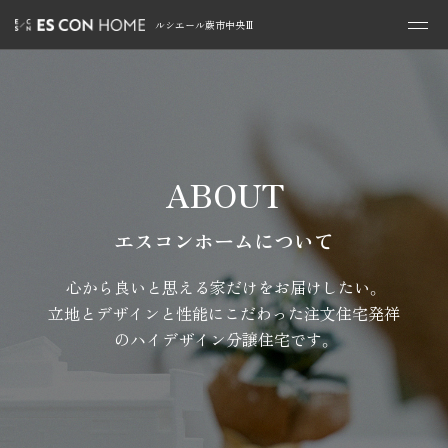
ルシエール蕨市中央Ⅲ
ABOUT
エスコンホームについて
心から良いと思える家だけをお届けしたい。
立地とデザインと性能にこだわった注文住宅発祥
のハイデザイン分譲住宅です。