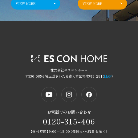
VIEW MORE
VIEW MORE
お知らせ
自社一貫体制
施工事例&お客様の声
全棟邸別設計
会社概要
快適で地震に強い家
スタッフ紹介
充実の保証・
アフターサービス
採用情報
物件一覧
買取再販事業
株式会社エスコンホーム
現場見学会開催中物件
リノベーション事例
〒330-0854 埼玉県さいたま市大宮区桜木町4-281（
MAP
）
近日公開物件
分譲事例紹介
お電話でのお問い合わせ
来場予約
プライバシーポリシー
0120-315-406
カタログ請求
サイトマップ
【受付時間】9:00～18:00（毎週火・水曜日を除く）
会員登録（ログイン）